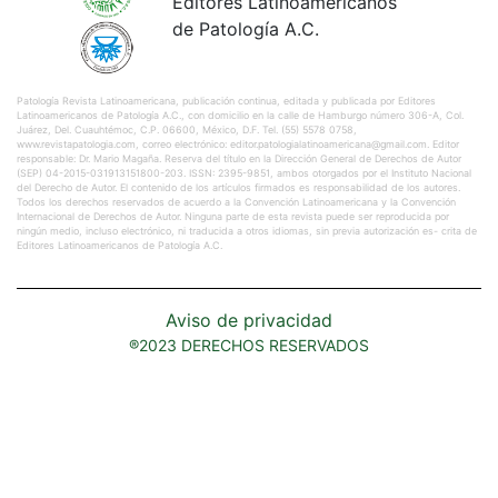
Editores Latinoamericanos
de Patología A.C.
Patología Revista Latinoamericana, publicación continua, editada y publicada por Editores
Latinoamericanos de Patología A.C., con domicilio en la calle de Hamburgo número 306-A, Col.
Juárez, Del. Cuauhtémoc, C.P. 06600, México, D.F. Tel. (55) 5578 0758,
www.revistapatologia.com, correo electrónico: editor.patologialatinoamericana@gmail.com. Editor
responsable: Dr. Mario Magaña. Reserva del título en la Dirección General de Derechos de Autor
(SEP) 04-2015-031913151800-203. ISSN: 2395-9851, ambos otorgados por el Instituto Nacional
del Derecho de Autor. El contenido de los artículos firmados es responsabilidad de los autores.
Todos los derechos reservados de acuerdo a la Convención Latinoamericana y la Convención
Internacional de Derechos de Autor. Ninguna parte de esta revista puede ser reproducida por
ningún medio, incluso electrónico, ni traducida a otros idiomas, sin previa autorización es- crita de
Editores Latinoamericanos de Patología A.C.
Aviso de privacidad
®2023 DERECHOS RESERVADOS