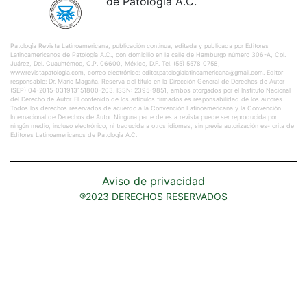
de Patología A.C.
Patología Revista Latinoamericana, publicación continua, editada y publicada por Editores
Latinoamericanos de Patología A.C., con domicilio en la calle de Hamburgo número 306-A, Col.
Juárez, Del. Cuauhtémoc, C.P. 06600, México, D.F. Tel. (55) 5578 0758,
www.revistapatologia.com, correo electrónico: editor.patologialatinoamericana@gmail.com. Editor
responsable: Dr. Mario Magaña. Reserva del título en la Dirección General de Derechos de Autor
(SEP) 04-2015-031913151800-203. ISSN: 2395-9851, ambos otorgados por el Instituto Nacional
del Derecho de Autor. El contenido de los artículos firmados es responsabilidad de los autores.
Todos los derechos reservados de acuerdo a la Convención Latinoamericana y la Convención
Internacional de Derechos de Autor. Ninguna parte de esta revista puede ser reproducida por
ningún medio, incluso electrónico, ni traducida a otros idiomas, sin previa autorización es- crita de
Editores Latinoamericanos de Patología A.C.
Aviso de privacidad
®2023 DERECHOS RESERVADOS