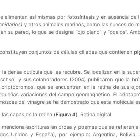
 alimentan así mismas por fotosíntesis y en ausencia de lu
cnidarios)
y otros animales marinos, como las nueces de m
 en su pared, lo que se designa “ojo plano” y “ocelos”. A
 constituyen conjuntos de células ciliadas que contienen
pi
a densa cutícula que les recubre. Se localizan en la superf
tschko y sus colaboradores (2004) publicaron que la brúj
 criptocromos, que se encuentran en la retina de sus ojos
pequeñas variaciones del campo geomagnético. El criptocr
s moscas del vinagre se ha demostrado que esta molécula e
las capas de la retina (
Figura 4
). Retina digital.
e) menciona escrituras en prosa y poemas que se refieren a 
os Unidos y España), por ejemplo: Argentina, Bolivia, B