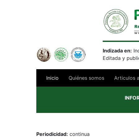
Indizada en:
In
Editada y publ
(current)
Inicio
Quiénes somos
Articulos 
INFO
Periodicidad:
continua