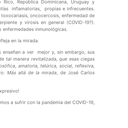
o Rico, República Dominicana, Uruguay y
ías inflamatorias, propias e infrecuentes.
s, toxocariasis, oncocercosis, enfermedad de
erpiente y virosis en general (COVID-19?).
 y enfermedades inmunológicas.
leja en la mirada.
 enseñan a ver mejor y, sin embargo, sus
de tal manera revitalizada, que esas ciegas
fica, amatoria, telúrica, social, reflexiva,
bro:
Más allá de la mirada
, de José Carlos
xpresivo!
amos a sufrir con la pandemia del COVID-19,