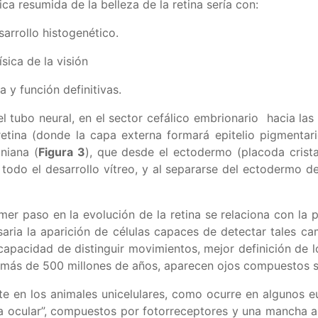
a resumida de la belleza de la retina sería con:
arrollo histogenético.
ísica de la visión
a y función definitivas.
el tubo neural, en el sector cefálico embrionario hacia las
etina (donde la capa externa formará epitelio pigmentari
iniana (
Figura 3
), que desde el ectodermo (placoda crista
r todo el desarrollo vítreo, y al separarse del ectodermo dej
imer paso en la evolución de la retina se relaciona con la p
aria la aparición de células capaces de detectar tales c
apacidad de distinguir movimientos, mejor definición de los
e más de 500 millones de años, aparecen ojos compuestos sim
e en los animales unicelulares, como ocurre en algunos e
ha ocular”, compuestos por fotorreceptores y una mancha