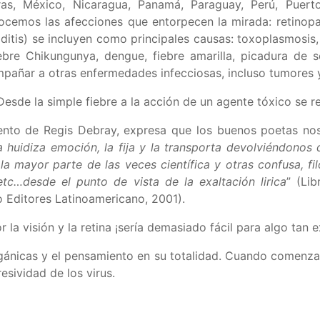
ras, México, Nicaragua, Panamá, Paraguay, Perú, Puert
emos las afecciones que entorpecen la mirada: retinopat
oroiditis) se incluyen como principales causas: toxoplasmosi
iebre Chikungunya, dengue, fiebre amarilla, picadura de s
ompañar a otras enfermedades infecciosas, incluso tumores
esde la simple fiebre a la acción de un agente tóxico se ref
ento de Regis Debray, expresa que los buenos poetas nos
a huidiza emoción, la fija y la transporta devolviéndonos 
 mayor parte de las veces científica y otras confusa, filosó
, etc…desde el punto de vista de la exaltación lirica
” (Li
 Editores Latinoamericano, 2001).
la visión y la retina ¡sería demasiado fácil para algo tan e
orgánicas y el pensamiento en su totalidad. Cuando comenz
esividad de los virus.