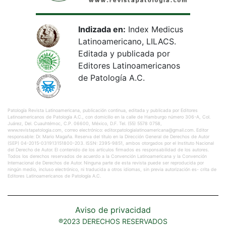
Indizada en:
Index Medicus
Latinoamericano, LILACS.
Editada y publicada por
Editores Latinoamericanos
de Patología A.C.
Patología Revista Latinoamericana, publicación continua, editada y publicada por Editores
Latinoamericanos de Patología A.C., con domicilio en la calle de Hamburgo número 306-A, Col.
Juárez, Del. Cuauhtémoc, C.P. 06600, México, D.F. Tel. (55) 5578 0758,
www.revistapatologia.com, correo electrónico: editor.patologialatinoamericana@gmail.com. Editor
responsable: Dr. Mario Magaña. Reserva del título en la Dirección General de Derechos de Autor
(SEP) 04-2015-031913151800-203. ISSN: 2395-9851, ambos otorgados por el Instituto Nacional
del Derecho de Autor. El contenido de los artículos firmados es responsabilidad de los autores.
Todos los derechos reservados de acuerdo a la Convención Latinoamericana y la Convención
Internacional de Derechos de Autor. Ninguna parte de esta revista puede ser reproducida por
ningún medio, incluso electrónico, ni traducida a otros idiomas, sin previa autorización es- crita de
Editores Latinoamericanos de Patología A.C.
Aviso de privacidad
®2023 DERECHOS RESERVADOS