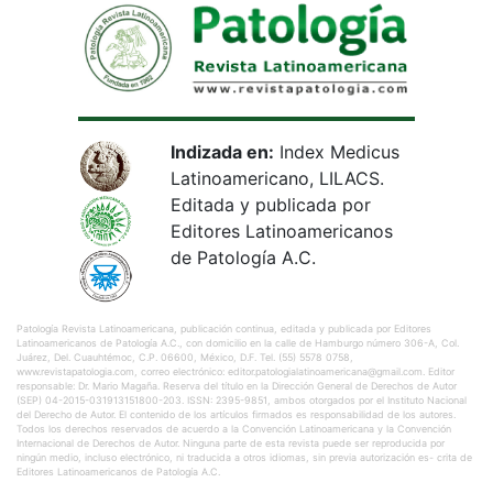
Indizada en:
Index Medicus
Latinoamericano, LILACS.
Editada y publicada por
Editores Latinoamericanos
de Patología A.C.
Patología Revista Latinoamericana, publicación continua, editada y publicada por Editores
Latinoamericanos de Patología A.C., con domicilio en la calle de Hamburgo número 306-A, Col.
Juárez, Del. Cuauhtémoc, C.P. 06600, México, D.F. Tel. (55) 5578 0758,
www.revistapatologia.com, correo electrónico: editor.patologialatinoamericana@gmail.com. Editor
responsable: Dr. Mario Magaña. Reserva del título en la Dirección General de Derechos de Autor
(SEP) 04-2015-031913151800-203. ISSN: 2395-9851, ambos otorgados por el Instituto Nacional
del Derecho de Autor. El contenido de los artículos firmados es responsabilidad de los autores.
Todos los derechos reservados de acuerdo a la Convención Latinoamericana y la Convención
Internacional de Derechos de Autor. Ninguna parte de esta revista puede ser reproducida por
ningún medio, incluso electrónico, ni traducida a otros idiomas, sin previa autorización es- crita de
Editores Latinoamericanos de Patología A.C.