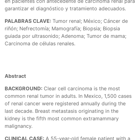
en pacientes con antecedente de carcinoma renal para
garantizar el diagnóstico y tratamiento adecuados.
PALABRAS CLAVE:
Tumor renal; México; Cáncer de
riñón; Nefrectomía; Mamografía; Biopsia; Biopsia
guiada por ultrasonido; Adenoma; Tumor de mama;
Carcinoma de células renales.
Abstract
BACKGROUND:
Clear cell carcinoma is the most
common renal tumor in adults. In Mexico, 1,500 cases
of renal cancer were registered annually during the
last decade. Breast metastasis originating in the
kidney is the fifth most common extramammary
malignancy.
CLINICAL CASE:
A 55-year-old female patient with a