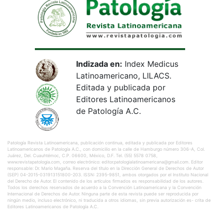
Indizada en:
Index Medicus
Latinoamericano, LILACS.
Editada y publicada por
Editores Latinoamericanos
de Patología A.C.
Patología Revista Latinoamericana, publicación continua, editada y publicada por Editores
Latinoamericanos de Patología A.C., con domicilio en la calle de Hamburgo número 306-A, Col.
Juárez, Del. Cuauhtémoc, C.P. 06600, México, D.F. Tel. (55) 5578 0758,
www.revistapatologia.com, correo electrónico: editor.patologialatinoamericana@gmail.com. Editor
responsable: Dr. Mario Magaña. Reserva del título en la Dirección General de Derechos de Autor
(SEP) 04-2015-031913151800-203. ISSN: 2395-9851, ambos otorgados por el Instituto Nacional
del Derecho de Autor. El contenido de los artículos firmados es responsabilidad de los autores.
Todos los derechos reservados de acuerdo a la Convención Latinoamericana y la Convención
Internacional de Derechos de Autor. Ninguna parte de esta revista puede ser reproducida por
ningún medio, incluso electrónico, ni traducida a otros idiomas, sin previa autorización es- crita de
Editores Latinoamericanos de Patología A.C.